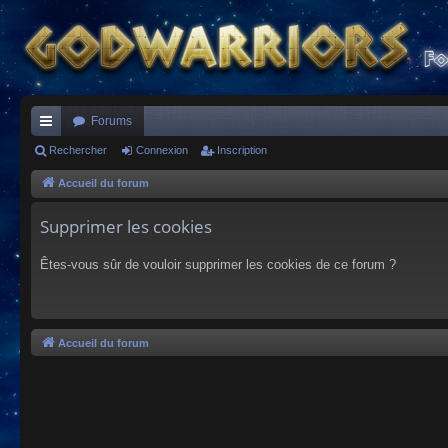
Forums
ac
Rechercher
Connexion
Inscription
co
Accueil du forum
ur
Supprimer les cookies
ci
Êtes-vous sûr de vouloir supprimer les cookies de ce forum ?
s
Accueil du forum