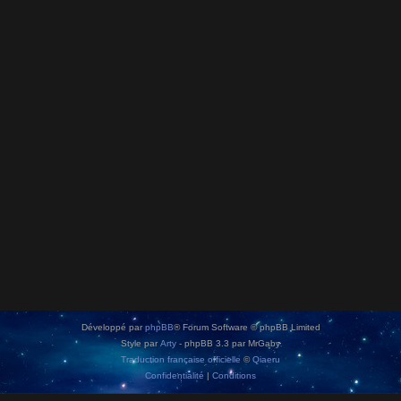
Développé par
phpBB
® Forum Software © phpBB Limited
Style par
Arty
- phpBB 3.3 par MrGaby
Traduction française officielle
©
Qiaeru
Confidentialité
|
Conditions