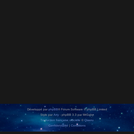
Développé par
phpBB
® Forum Software © phpBB Limited
Style par
Arty
- phpBB 3.3 par MrGaby
Traduction française officielle
©
Qiaeru
Confidentialité
|
Conditions