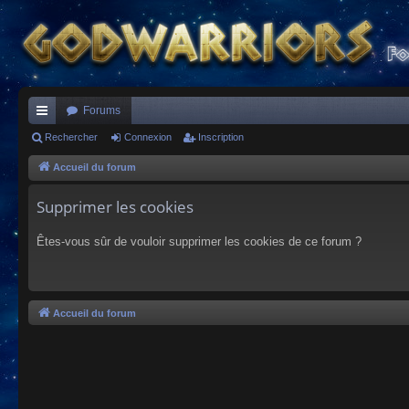
Forums
ac
Rechercher
Connexion
Inscription
co
Accueil du forum
ur
Supprimer les cookies
ci
Êtes-vous sûr de vouloir supprimer les cookies de ce forum ?
s
Accueil du forum