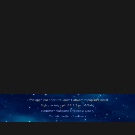
Développé par
phpBB
® Forum Software © phpBB Limited
Style par
Arty
- phpBB 3.3 par MrGaby
Traduction française officielle
©
Qiaeru
Confidentialité
|
Conditions