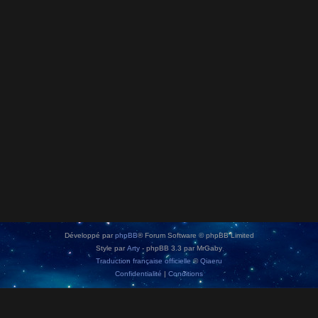
Développé par
phpBB
® Forum Software © phpBB Limited
Style par
Arty
- phpBB 3.3 par MrGaby
Traduction française officielle
©
Qiaeru
Confidentialité
|
Conditions