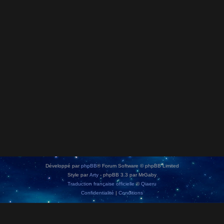
Développé par
phpBB
® Forum Software © phpBB Limited
Style par
Arty
- phpBB 3.3 par MrGaby
Traduction française officielle
©
Qiaeru
Confidentialité
|
Conditions