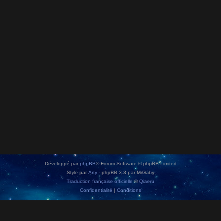
Développé par
phpBB
® Forum Software © phpBB Limited
Style par
Arty
- phpBB 3.3 par MrGaby
Traduction française officielle
©
Qiaeru
Confidentialité
|
Conditions