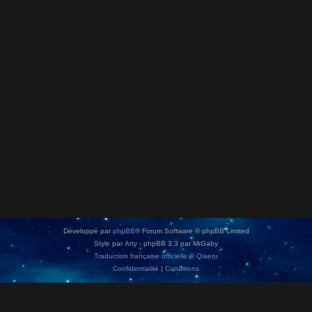
Développé par
phpBB
® Forum Software © phpBB Limited
Style par
Arty
- phpBB 3.3 par MrGaby
Traduction française officielle
©
Qiaeru
Confidentialité
|
Conditions