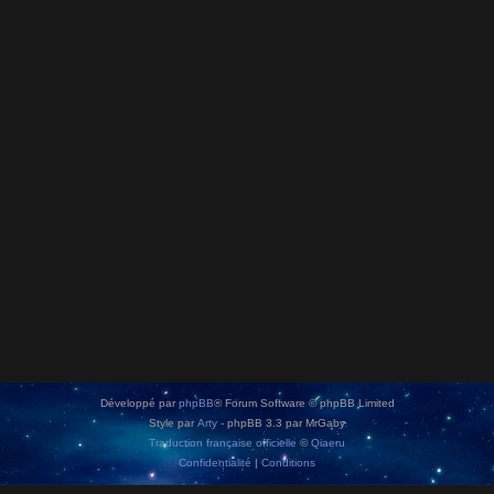
Développé par
phpBB
® Forum Software © phpBB Limited
Style par
Arty
- phpBB 3.3 par MrGaby
Traduction française officielle
©
Qiaeru
Confidentialité
|
Conditions