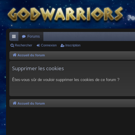
Forums
ac
Rechercher
Connexion
Inscription
co
Accueil du forum
ur
Supprimer les cookies
ci
Êtes-vous sûr de vouloir supprimer les cookies de ce forum ?
s
Accueil du forum