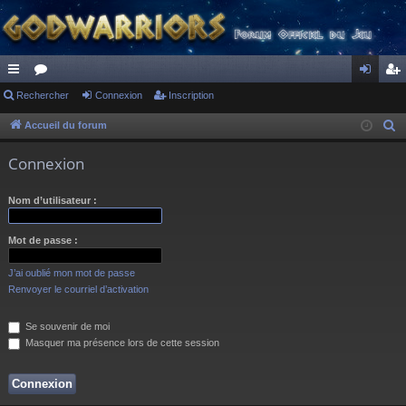
ac
Rechercher
or
Connexion
Inscription
on
ns
co
u
ne
cri
Accueil du forum
R
e
ur
m
xi
pti
Connexion
c
ci
s
on
on
h
Nom d’utilisateur :
s
e
r
Mot de passe :
c
h
J’ai oublié mon mot de passe
e
Renvoyer le courriel d’activation
r
Se souvenir de moi
Masquer ma présence lors de cette session