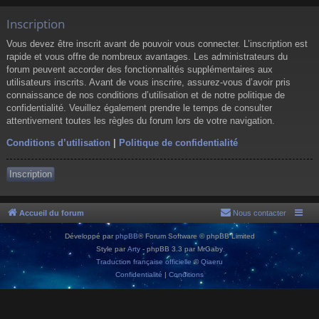
Inscription
Vous devez être inscrit avant de pouvoir vous connecter. L’inscription est
rapide et vous offre de nombreux avantages. Les administrateurs du
forum peuvent accorder des fonctionnalités supplémentaires aux
utilisateurs inscrits. Avant de vous inscrire, assurez-vous d’avoir pris
connaissance de nos conditions d’utilisation et de notre politique de
confidentialité. Veuillez également prendre le temps de consulter
attentivement toutes les règles du forum lors de votre navigation.
Conditions d’utilisation
|
Politique de confidentialité
Inscription
Accueil du forum
Nous contacter
Développé par
phpBB
® Forum Software © phpBB Limited
Style par
Arty
- phpBB 3.3 par MrGaby
Traduction française officielle
©
Qiaeru
Confidentialité
|
Conditions