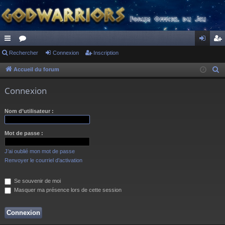
ac
Rechercher
or
Connexion
Inscription
on
ns
co
u
ne
cri
Accueil du forum
R
e
ur
m
xi
pti
Connexion
c
ci
s
on
on
h
Nom d’utilisateur :
s
e
r
Mot de passe :
c
h
J’ai oublié mon mot de passe
e
Renvoyer le courriel d’activation
r
Se souvenir de moi
Masquer ma présence lors de cette session