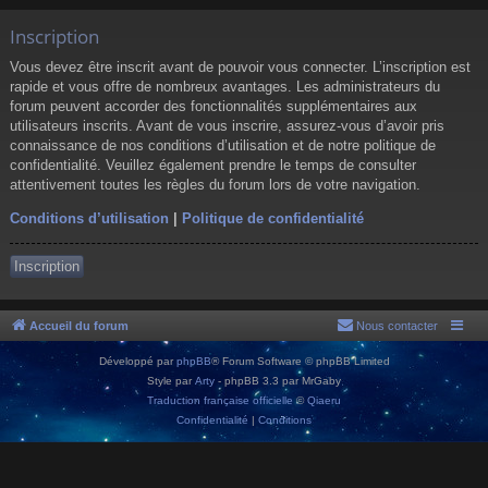
Inscription
Vous devez être inscrit avant de pouvoir vous connecter. L’inscription est
rapide et vous offre de nombreux avantages. Les administrateurs du
forum peuvent accorder des fonctionnalités supplémentaires aux
utilisateurs inscrits. Avant de vous inscrire, assurez-vous d’avoir pris
connaissance de nos conditions d’utilisation et de notre politique de
confidentialité. Veuillez également prendre le temps de consulter
attentivement toutes les règles du forum lors de votre navigation.
Conditions d’utilisation
|
Politique de confidentialité
Inscription
Accueil du forum
Nous contacter
Développé par
phpBB
® Forum Software © phpBB Limited
Style par
Arty
- phpBB 3.3 par MrGaby
Traduction française officielle
©
Qiaeru
Confidentialité
|
Conditions