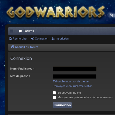
Forums
ac
Rechercher
Connexion
Inscription
co
Accueil du forum
ur
Connexion
ci
Nom d’utilisateur :
s
Mot de passe :
J’ai oublié mon mot de passe
Renvoyer le courriel d’activation
Se souvenir de moi
Masquer ma présence lors de cette session