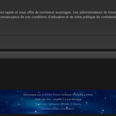
n est rapide et vous offre de nombreux avantages. Les administrateurs du for
 connaissance de nos conditions d’utilisation et de notre politique de confiden
Développé par
phpBB
® Forum Software © phpBB Limited
Style par
Arty
- phpBB 3.3 par MrGaby
Traduction française officielle
©
Qiaeru
Confidentialité
|
Conditions