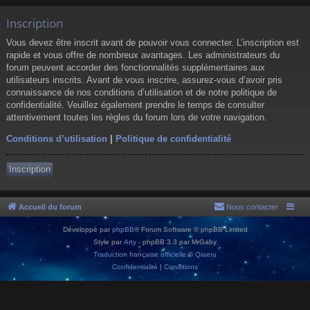
Inscription
Vous devez être inscrit avant de pouvoir vous connecter. L’inscription est
rapide et vous offre de nombreux avantages. Les administrateurs du
forum peuvent accorder des fonctionnalités supplémentaires aux
utilisateurs inscrits. Avant de vous inscrire, assurez-vous d’avoir pris
connaissance de nos conditions d’utilisation et de notre politique de
confidentialité. Veuillez également prendre le temps de consulter
attentivement toutes les règles du forum lors de votre navigation.
Conditions d’utilisation
|
Politique de confidentialité
Inscription
Accueil du forum
Nous contacter
Développé par
phpBB
® Forum Software © phpBB Limited
Style par
Arty
- phpBB 3.3 par MrGaby
Traduction française officielle
©
Qiaeru
Confidentialité
|
Conditions