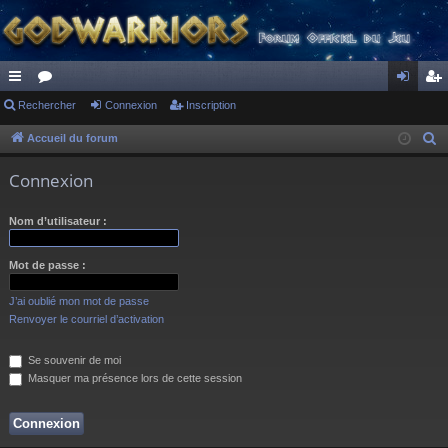
ac
Rechercher
or
Connexion
Inscription
on
ns
co
u
ne
cri
Accueil du forum
R
e
ur
m
xi
pti
Connexion
c
ci
s
on
on
h
Nom d’utilisateur :
s
e
r
Mot de passe :
c
h
J’ai oublié mon mot de passe
e
Renvoyer le courriel d’activation
r
Se souvenir de moi
Masquer ma présence lors de cette session