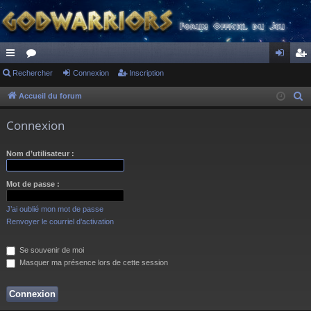
ac
Rechercher
or
Connexion
Inscription
on
ns
co
u
ne
cri
Accueil du forum
R
e
ur
m
xi
pti
Connexion
c
ci
s
on
on
h
Nom d’utilisateur :
s
e
r
Mot de passe :
c
h
J’ai oublié mon mot de passe
e
Renvoyer le courriel d’activation
r
Se souvenir de moi
Masquer ma présence lors de cette session