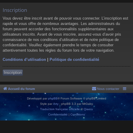
Inscription
Vous devez être inscrit avant de pouvoir vous connecter. L’inscription est
rapide et vous offre de nombreux avantages. Les administrateurs du
forum peuvent accorder des fonctionnalités supplémentaires aux
utilisateurs inscrits. Avant de vous inscrire, assurez-vous d’avoir pris
connaissance de nos conditions d’utilisation et de notre politique de
confidentialité. Veuillez également prendre le temps de consulter
attentivement toutes les règles du forum lors de votre navigation.
Conditions d’utilisation
|
Politique de confidentialité
Inscription
Accueil du forum
Nous contacter
Développé par
phpBB
® Forum Software © phpBB Limited
Style par
Arty
- phpBB 3.3 par MrGaby
Traduction française officielle
©
Qiaeru
Confidentialité
|
Conditions