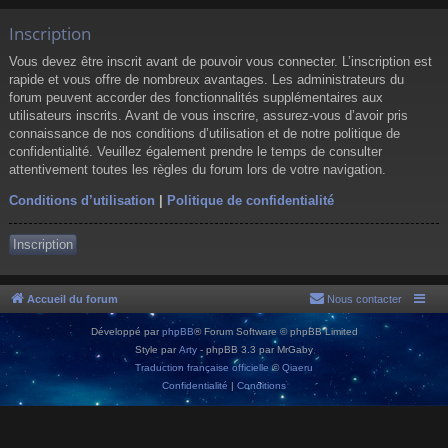
Inscription
Vous devez être inscrit avant de pouvoir vous connecter. L’inscription est
rapide et vous offre de nombreux avantages. Les administrateurs du
forum peuvent accorder des fonctionnalités supplémentaires aux
utilisateurs inscrits. Avant de vous inscrire, assurez-vous d’avoir pris
connaissance de nos conditions d’utilisation et de notre politique de
confidentialité. Veuillez également prendre le temps de consulter
attentivement toutes les règles du forum lors de votre navigation.
Conditions d’utilisation
|
Politique de confidentialité
Inscription
Accueil du forum
Nous contacter
Développé par
phpBB
® Forum Software © phpBB Limited
Style par
Arty
- phpBB 3.3 par MrGaby
Traduction française officielle
©
Qiaeru
Confidentialité
|
Conditions