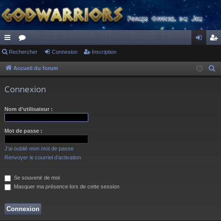
ac
Rechercher
or
Connexion
Inscription
on
ns
co
u
ne
cri
Accueil du forum
R
e
ur
m
xi
pti
Connexion
c
ci
s
on
on
h
Nom d’utilisateur :
s
e
r
Mot de passe :
c
h
J’ai oublié mon mot de passe
e
Renvoyer le courriel d’activation
r
Se souvenir de moi
Masquer ma présence lors de cette session