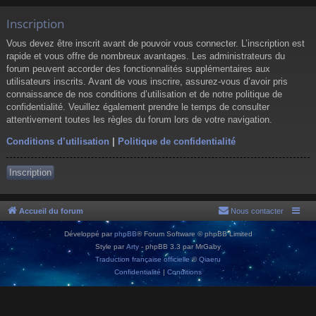
Inscription
Vous devez être inscrit avant de pouvoir vous connecter. L’inscription est
rapide et vous offre de nombreux avantages. Les administrateurs du
forum peuvent accorder des fonctionnalités supplémentaires aux
utilisateurs inscrits. Avant de vous inscrire, assurez-vous d’avoir pris
connaissance de nos conditions d’utilisation et de notre politique de
confidentialité. Veuillez également prendre le temps de consulter
attentivement toutes les règles du forum lors de votre navigation.
Conditions d’utilisation
|
Politique de confidentialité
Inscription
Accueil du forum
Nous contacter
Développé par
phpBB
® Forum Software © phpBB Limited
Style par
Arty
- phpBB 3.3 par MrGaby
Traduction française officielle
©
Qiaeru
Confidentialité
|
Conditions