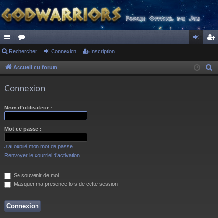
ac
Rechercher
or
Connexion
Inscription
on
ns
co
u
ne
cri
Accueil du forum
R
e
ur
m
xi
pti
Connexion
c
ci
s
on
on
h
Nom d’utilisateur :
s
e
r
Mot de passe :
c
h
J’ai oublié mon mot de passe
e
Renvoyer le courriel d’activation
r
Se souvenir de moi
Masquer ma présence lors de cette session