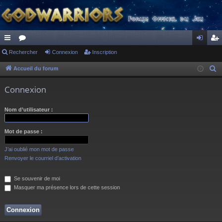
ac
Rechercher
or
Connexion
Inscription
on
ns
co
u
ne
cri
Accueil du forum
R
e
ur
m
xi
pti
Connexion
c
ci
s
on
on
h
Nom d’utilisateur :
s
e
r
Mot de passe :
c
h
J’ai oublié mon mot de passe
e
Renvoyer le courriel d’activation
r
Se souvenir de moi
Masquer ma présence lors de cette session