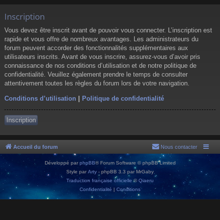
Inscription
Vous devez être inscrit avant de pouvoir vous connecter. L’inscription est
rapide et vous offre de nombreux avantages. Les administrateurs du
forum peuvent accorder des fonctionnalités supplémentaires aux
utilisateurs inscrits. Avant de vous inscrire, assurez-vous d’avoir pris
connaissance de nos conditions d’utilisation et de notre politique de
confidentialité. Veuillez également prendre le temps de consulter
attentivement toutes les règles du forum lors de votre navigation.
Conditions d’utilisation
|
Politique de confidentialité
Inscription
Accueil du forum
Nous contacter
Développé par
phpBB
® Forum Software © phpBB Limited
Style par
Arty
- phpBB 3.3 par MrGaby
Traduction française officielle
©
Qiaeru
Confidentialité
|
Conditions