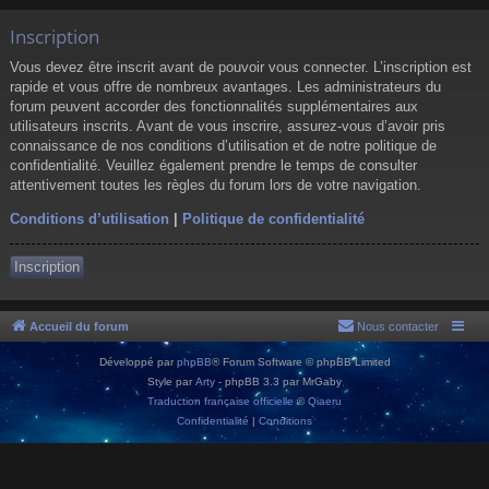
Inscription
Vous devez être inscrit avant de pouvoir vous connecter. L’inscription est
rapide et vous offre de nombreux avantages. Les administrateurs du
forum peuvent accorder des fonctionnalités supplémentaires aux
utilisateurs inscrits. Avant de vous inscrire, assurez-vous d’avoir pris
connaissance de nos conditions d’utilisation et de notre politique de
confidentialité. Veuillez également prendre le temps de consulter
attentivement toutes les règles du forum lors de votre navigation.
Conditions d’utilisation
|
Politique de confidentialité
Inscription
Accueil du forum
Nous contacter
Développé par
phpBB
® Forum Software © phpBB Limited
Style par
Arty
- phpBB 3.3 par MrGaby
Traduction française officielle
©
Qiaeru
Confidentialité
|
Conditions