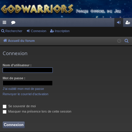
ac
Rechercher
or
Connexion
Inscription
on
ns
co
u
ne
cri
Accueil du forum
R
e
ur
m
xi
pti
Connexion
c
ci
s
on
on
h
Nom d’utilisateur :
s
e
r
Mot de passe :
c
h
J’ai oublié mon mot de passe
e
Renvoyer le courriel d’activation
r
Se souvenir de moi
Masquer ma présence lors de cette session