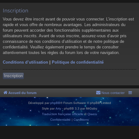
Inscription
Vous devez être inscrit avant de pouvoir vous connecter. L’inscription est
rapide et vous offre de nombreux avantages. Les administrateurs du
forum peuvent accorder des fonctionnalités supplémentaires aux
utilisateurs inscrits. Avant de vous inscrire, assurez-vous d’avoir pris
connaissance de nos conditions d’utilisation et de notre politique de
confidentialité. Veuillez également prendre le temps de consulter
attentivement toutes les règles du forum lors de votre navigation.
Conditions d’utilisation
|
Politique de confidentialité
Inscription
Accueil du forum
Nous contacter
Développé par
phpBB
® Forum Software © phpBB Limited
Style par
Arty
- phpBB 3.3 par MrGaby
Traduction française officielle
©
Qiaeru
Confidentialité
|
Conditions