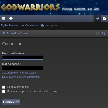
ac
Rechercher
or
Connexion
Inscription
on
ns
co
u
ne
cri
Accueil du forum
R
e
ur
m
xi
pti
Connexion
c
ci
s
on
on
h
Nom d’utilisateur :
s
e
r
Mot de passe :
c
h
J’ai oublié mon mot de passe
e
Renvoyer le courriel d’activation
r
Se souvenir de moi
Masquer ma présence lors de cette session