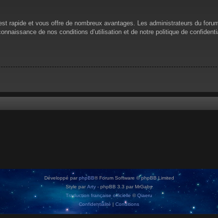
n est rapide et vous offre de nombreux avantages. Les administrateurs du for
 connaissance de nos conditions d’utilisation et de notre politique de confiden
Développé par
phpBB
® Forum Software © phpBB Limited
Style par
Arty
- phpBB 3.3 par MrGaby
Traduction française officielle
©
Qiaeru
Confidentialité
|
Conditions