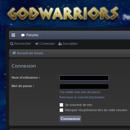
Forums
ac
Rechercher
Connexion
Inscription
co
Accueil du forum
ur
Connexion
ci
Nom d’utilisateur :
s
Mot de passe :
J’ai oublié mon mot de passe
Renvoyer le courriel d’activation
Se souvenir de moi
Masquer ma présence lors de cette session