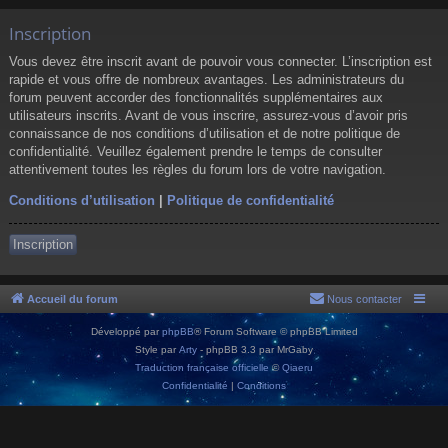
Inscription
Vous devez être inscrit avant de pouvoir vous connecter. L’inscription est
rapide et vous offre de nombreux avantages. Les administrateurs du
forum peuvent accorder des fonctionnalités supplémentaires aux
utilisateurs inscrits. Avant de vous inscrire, assurez-vous d’avoir pris
connaissance de nos conditions d’utilisation et de notre politique de
confidentialité. Veuillez également prendre le temps de consulter
attentivement toutes les règles du forum lors de votre navigation.
Conditions d’utilisation
|
Politique de confidentialité
Inscription
Accueil du forum
Nous contacter
Développé par
phpBB
® Forum Software © phpBB Limited
Style par
Arty
- phpBB 3.3 par MrGaby
Traduction française officielle
©
Qiaeru
Confidentialité
|
Conditions