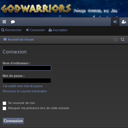
ac
Rechercher
or
Connexion
Inscription
on
ns
co
u
ne
cri
Accueil du forum
R
e
ur
m
xi
pti
Connexion
c
ci
s
on
on
h
Nom d’utilisateur :
s
e
r
Mot de passe :
c
h
J’ai oublié mon mot de passe
e
Renvoyer le courriel d’activation
r
Se souvenir de moi
Masquer ma présence lors de cette session