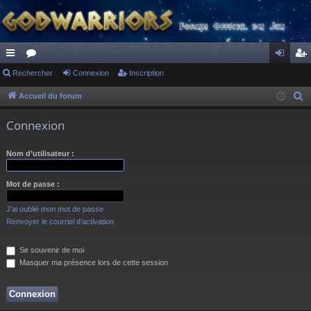
ac
Rechercher
or
Connexion
Inscription
on
ns
co
u
ne
cri
Accueil du forum
R
e
ur
m
xi
pti
Connexion
c
ci
s
on
on
h
Nom d’utilisateur :
s
e
r
Mot de passe :
c
h
J’ai oublié mon mot de passe
e
Renvoyer le courriel d’activation
r
Se souvenir de moi
Masquer ma présence lors de cette session