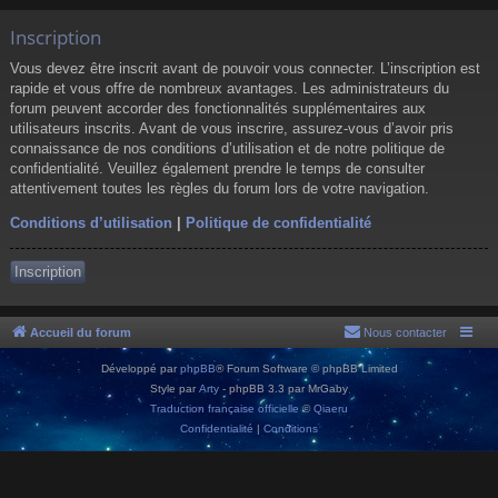
Inscription
Vous devez être inscrit avant de pouvoir vous connecter. L’inscription est
rapide et vous offre de nombreux avantages. Les administrateurs du
forum peuvent accorder des fonctionnalités supplémentaires aux
utilisateurs inscrits. Avant de vous inscrire, assurez-vous d’avoir pris
connaissance de nos conditions d’utilisation et de notre politique de
confidentialité. Veuillez également prendre le temps de consulter
attentivement toutes les règles du forum lors de votre navigation.
Conditions d’utilisation
|
Politique de confidentialité
Inscription
Accueil du forum
Nous contacter
Développé par
phpBB
® Forum Software © phpBB Limited
Style par
Arty
- phpBB 3.3 par MrGaby
Traduction française officielle
©
Qiaeru
Confidentialité
|
Conditions