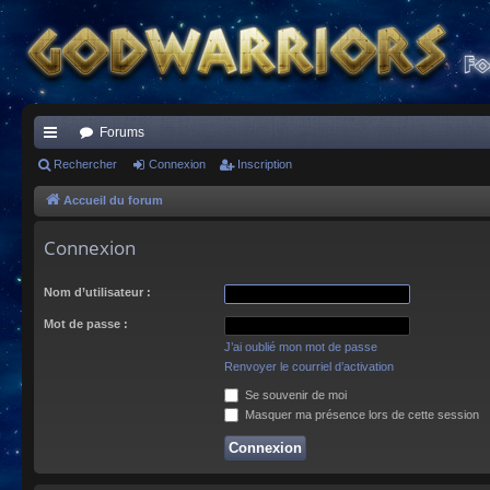
Forums
ac
Rechercher
Connexion
Inscription
co
Accueil du forum
ur
Connexion
ci
Nom d’utilisateur :
s
Mot de passe :
J’ai oublié mon mot de passe
Renvoyer le courriel d’activation
Se souvenir de moi
Masquer ma présence lors de cette session