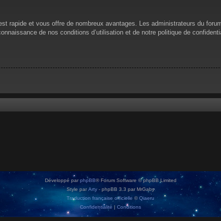
n est rapide et vous offre de nombreux avantages. Les administrateurs du for
 connaissance de nos conditions d’utilisation et de notre politique de confiden
Développé par
phpBB
® Forum Software © phpBB Limited
Style par
Arty
- phpBB 3.3 par MrGaby
Traduction française officielle
©
Qiaeru
Confidentialité
|
Conditions