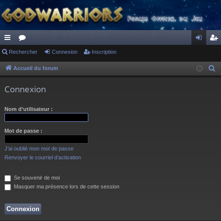
ac
Rechercher
or
Connexion
Inscription
on
ns
co
u
ne
cri
Accueil du forum
R
e
ur
m
xi
pti
Connexion
c
ci
s
on
on
h
Nom d’utilisateur :
s
e
r
Mot de passe :
c
h
J’ai oublié mon mot de passe
e
Renvoyer le courriel d’activation
r
Se souvenir de moi
Masquer ma présence lors de cette session