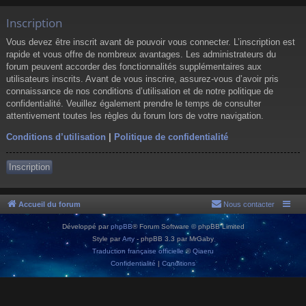
Inscription
Vous devez être inscrit avant de pouvoir vous connecter. L’inscription est
rapide et vous offre de nombreux avantages. Les administrateurs du
forum peuvent accorder des fonctionnalités supplémentaires aux
utilisateurs inscrits. Avant de vous inscrire, assurez-vous d’avoir pris
connaissance de nos conditions d’utilisation et de notre politique de
confidentialité. Veuillez également prendre le temps de consulter
attentivement toutes les règles du forum lors de votre navigation.
Conditions d’utilisation
|
Politique de confidentialité
Inscription
Accueil du forum
Nous contacter
Développé par
phpBB
® Forum Software © phpBB Limited
Style par
Arty
- phpBB 3.3 par MrGaby
Traduction française officielle
©
Qiaeru
Confidentialité
|
Conditions