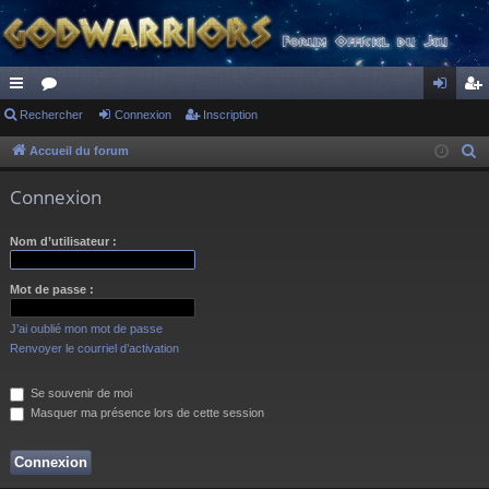
ac
Rechercher
or
Connexion
Inscription
on
ns
co
u
ne
cri
Accueil du forum
R
e
ur
m
xi
pti
Connexion
c
ci
s
on
on
h
Nom d’utilisateur :
s
e
r
Mot de passe :
c
h
J’ai oublié mon mot de passe
e
Renvoyer le courriel d’activation
r
Se souvenir de moi
Masquer ma présence lors de cette session