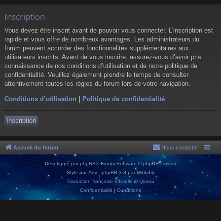
Inscription
Vous devez être inscrit avant de pouvoir vous connecter. L’inscription est
rapide et vous offre de nombreux avantages. Les administrateurs du
forum peuvent accorder des fonctionnalités supplémentaires aux
utilisateurs inscrits. Avant de vous inscrire, assurez-vous d’avoir pris
connaissance de nos conditions d’utilisation et de notre politique de
confidentialité. Veuillez également prendre le temps de consulter
attentivement toutes les règles du forum lors de votre navigation.
Conditions d’utilisation
|
Politique de confidentialité
Inscription
Accueil du forum
Nous contacter
Développé par
phpBB
® Forum Software © phpBB Limited
Style par
Arty
- phpBB 3.3 par MrGaby
Traduction française officielle
©
Qiaeru
Confidentialité
|
Conditions