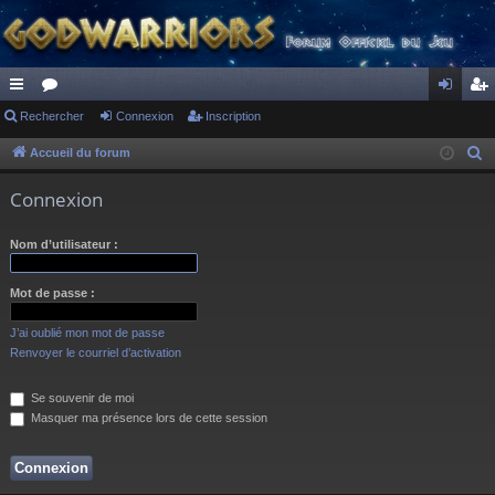
ac
Rechercher
or
Connexion
Inscription
on
ns
co
u
ne
cri
Accueil du forum
R
e
ur
m
xi
pti
Connexion
c
ci
s
on
on
h
Nom d’utilisateur :
s
e
r
Mot de passe :
c
h
J’ai oublié mon mot de passe
e
Renvoyer le courriel d’activation
r
Se souvenir de moi
Masquer ma présence lors de cette session