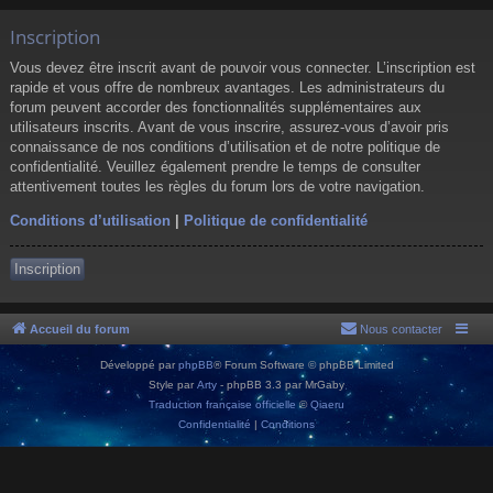
Inscription
Vous devez être inscrit avant de pouvoir vous connecter. L’inscription est
rapide et vous offre de nombreux avantages. Les administrateurs du
forum peuvent accorder des fonctionnalités supplémentaires aux
utilisateurs inscrits. Avant de vous inscrire, assurez-vous d’avoir pris
connaissance de nos conditions d’utilisation et de notre politique de
confidentialité. Veuillez également prendre le temps de consulter
attentivement toutes les règles du forum lors de votre navigation.
Conditions d’utilisation
|
Politique de confidentialité
Inscription
Accueil du forum
Nous contacter
Développé par
phpBB
® Forum Software © phpBB Limited
Style par
Arty
- phpBB 3.3 par MrGaby
Traduction française officielle
©
Qiaeru
Confidentialité
|
Conditions