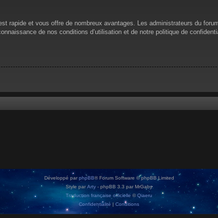
n est rapide et vous offre de nombreux avantages. Les administrateurs du for
 connaissance de nos conditions d’utilisation et de notre politique de confiden
Développé par
phpBB
® Forum Software © phpBB Limited
Style par
Arty
- phpBB 3.3 par MrGaby
Traduction française officielle
©
Qiaeru
Confidentialité
|
Conditions