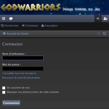
ac
Rechercher
or
Connexion
Inscription
on
ns
co
u
ne
cri
Accueil du forum
R
e
ur
m
xi
pti
Connexion
c
ci
s
on
on
h
Nom d’utilisateur :
s
e
r
Mot de passe :
c
h
J’ai oublié mon mot de passe
e
Renvoyer le courriel d’activation
r
Se souvenir de moi
Masquer ma présence lors de cette session