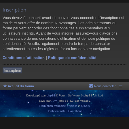
Inscription
Vous devez être inscrit avant de pouvoir vous connecter. L’inscription est
rapide et vous offre de nombreux avantages. Les administrateurs du
forum peuvent accorder des fonctionnalités supplémentaires aux
utilisateurs inscrits. Avant de vous inscrire, assurez-vous d’avoir pris
connaissance de nos conditions d’utilisation et de notre politique de
confidentialité. Veuillez également prendre le temps de consulter
attentivement toutes les règles du forum lors de votre navigation.
Conditions d’utilisation
|
Politique de confidentialité
Inscription
Accueil du forum
Nous contacter
Développé par
phpBB
® Forum Software © phpBB Limited
Style par
Arty
- phpBB 3.3 par MrGaby
Traduction française officielle
©
Qiaeru
Confidentialité
|
Conditions