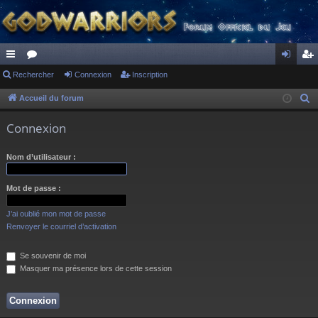
ac
Rechercher
or
Connexion
Inscription
on
ns
co
u
ne
cri
Accueil du forum
R
e
ur
m
xi
pti
Connexion
c
ci
s
on
on
h
Nom d’utilisateur :
s
e
r
Mot de passe :
c
h
J’ai oublié mon mot de passe
e
Renvoyer le courriel d’activation
r
Se souvenir de moi
Masquer ma présence lors de cette session