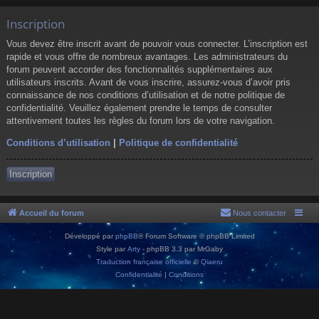
Inscription
Vous devez être inscrit avant de pouvoir vous connecter. L’inscription est
rapide et vous offre de nombreux avantages. Les administrateurs du
forum peuvent accorder des fonctionnalités supplémentaires aux
utilisateurs inscrits. Avant de vous inscrire, assurez-vous d’avoir pris
connaissance de nos conditions d’utilisation et de notre politique de
confidentialité. Veuillez également prendre le temps de consulter
attentivement toutes les règles du forum lors de votre navigation.
Conditions d’utilisation
|
Politique de confidentialité
Inscription
Accueil du forum
Nous contacter
Développé par
phpBB
® Forum Software © phpBB Limited
Style par
Arty
- phpBB 3.3 par MrGaby
Traduction française officielle
©
Qiaeru
Confidentialité
|
Conditions