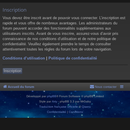
Inscription
Vous devez être inscrit avant de pouvoir vous connecter. L’inscription est
rapide et vous offre de nombreux avantages. Les administrateurs du
forum peuvent accorder des fonctionnalités supplémentaires aux
utilisateurs inscrits. Avant de vous inscrire, assurez-vous d’avoir pris
connaissance de nos conditions d’utilisation et de notre politique de
confidentialité. Veuillez également prendre le temps de consulter
attentivement toutes les règles du forum lors de votre navigation.
Conditions d’utilisation
|
Politique de confidentialité
Inscription
Accueil du forum
Nous contacter
Développé par
phpBB
® Forum Software © phpBB Limited
Style par
Arty
- phpBB 3.3 par MrGaby
Traduction française officielle
©
Qiaeru
Confidentialité
|
Conditions