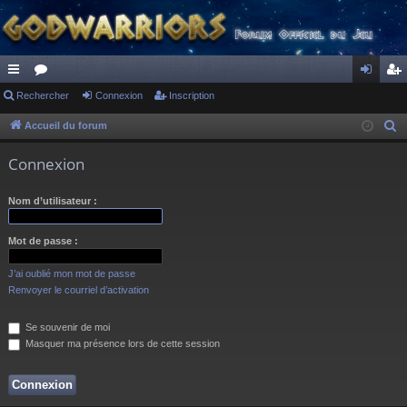
ac
Rechercher
or
Connexion
Inscription
on
ns
co
u
ne
cri
Accueil du forum
R
e
ur
m
xi
pti
Connexion
c
ci
s
on
on
h
Nom d’utilisateur :
s
e
r
Mot de passe :
c
h
J’ai oublié mon mot de passe
e
Renvoyer le courriel d’activation
r
Se souvenir de moi
Masquer ma présence lors de cette session