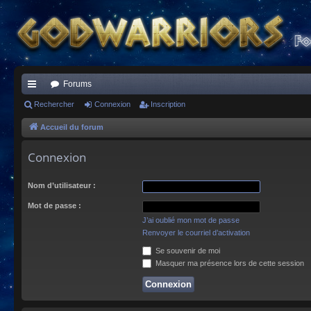
Forums
ac
Rechercher
Connexion
Inscription
co
Accueil du forum
ur
Connexion
ci
Nom d’utilisateur :
s
Mot de passe :
J’ai oublié mon mot de passe
Renvoyer le courriel d’activation
Se souvenir de moi
Masquer ma présence lors de cette session