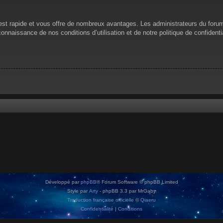
n est rapide et vous offre de nombreux avantages. Les administrateurs du for
 connaissance de nos conditions d’utilisation et de notre politique de confiden
Développé par
phpBB
® Forum Software © phpBB Limited
Style par
Arty
- phpBB 3.3 par MrGaby
Traduction française officielle
©
Qiaeru
Confidentialité
|
Conditions