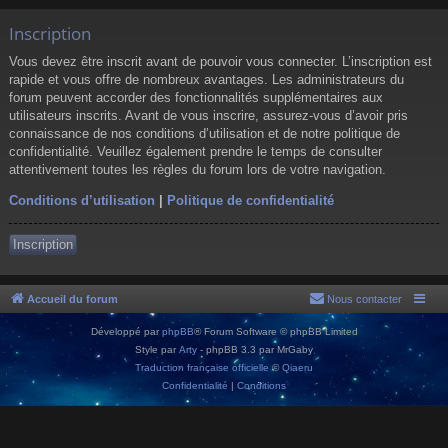
Inscription
Vous devez être inscrit avant de pouvoir vous connecter. L’inscription est
rapide et vous offre de nombreux avantages. Les administrateurs du
forum peuvent accorder des fonctionnalités supplémentaires aux
utilisateurs inscrits. Avant de vous inscrire, assurez-vous d’avoir pris
connaissance de nos conditions d’utilisation et de notre politique de
confidentialité. Veuillez également prendre le temps de consulter
attentivement toutes les règles du forum lors de votre navigation.
Conditions d’utilisation
|
Politique de confidentialité
Inscription
Accueil du forum
Nous contacter
Développé par
phpBB
® Forum Software © phpBB Limited
Style par
Arty
- phpBB 3.3 par MrGaby
Traduction française officielle
©
Qiaeru
Confidentialité
|
Conditions