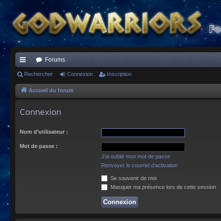
Forums
ac
Rechercher
Connexion
Inscription
co
Accueil du forum
ur
Connexion
ci
Nom d’utilisateur :
s
Mot de passe :
J’ai oublié mon mot de passe
Renvoyer le courriel d’activation
Se souvenir de moi
Masquer ma présence lors de cette session