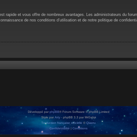
n est rapide et vous offre de nombreux avantages. Les administrateurs du for
 connaissance de nos conditions d’utilisation et de notre politique de confiden
Développé par
phpBB
® Forum Software © phpBB Limited
Style par
Arty
- phpBB 3.3 par MrGaby
Traduction française officielle
©
Qiaeru
Confidentialité
|
Conditions