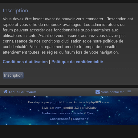
Inscription
Vous devez être inscrit avant de pouvoir vous connecter. L’inscription est
rapide et vous offre de nombreux avantages. Les administrateurs du
forum peuvent accorder des fonctionnalités supplémentaires aux
utilisateurs inscrits. Avant de vous inscrire, assurez-vous d’avoir pris
connaissance de nos conditions d’utilisation et de notre politique de
confidentialité. Veuillez également prendre le temps de consulter
attentivement toutes les règles du forum lors de votre navigation.
Conditions d’utilisation
|
Politique de confidentialité
Inscription
Accueil du forum
Nous contacter
Développé par
phpBB
® Forum Software © phpBB Limited
Style par
Arty
- phpBB 3.3 par MrGaby
Traduction française officielle
©
Qiaeru
Confidentialité
|
Conditions