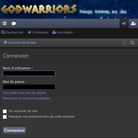
ac
Rechercher
or
Connexion
Inscription
on
ns
co
u
ne
cri
Accueil du forum
R
e
ur
m
xi
pti
Connexion
c
ci
s
on
on
h
Nom d’utilisateur :
s
e
r
Mot de passe :
c
h
J’ai oublié mon mot de passe
e
Renvoyer le courriel d’activation
r
Se souvenir de moi
Masquer ma présence lors de cette session