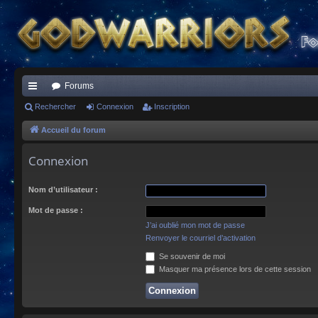
Forums
ac
Rechercher
Connexion
Inscription
co
Accueil du forum
ur
Connexion
ci
Nom d’utilisateur :
s
Mot de passe :
J’ai oublié mon mot de passe
Renvoyer le courriel d’activation
Se souvenir de moi
Masquer ma présence lors de cette session