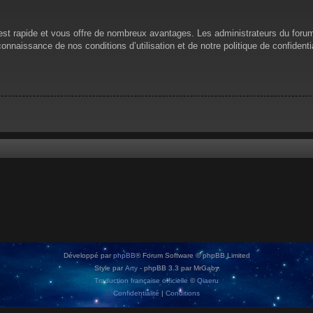
n est rapide et vous offre de nombreux avantages. Les administrateurs du for
 connaissance de nos conditions d’utilisation et de notre politique de confiden
Développé par
phpBB
® Forum Software © phpBB Limited
Style par
Arty
- phpBB 3.3 par MrGaby
Traduction française officielle
©
Qiaeru
Confidentialité
|
Conditions