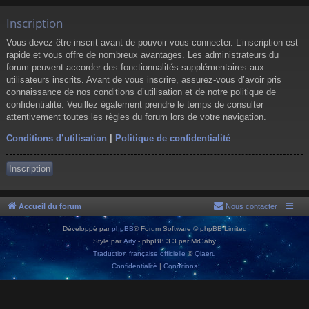
Inscription
Vous devez être inscrit avant de pouvoir vous connecter. L’inscription est
rapide et vous offre de nombreux avantages. Les administrateurs du
forum peuvent accorder des fonctionnalités supplémentaires aux
utilisateurs inscrits. Avant de vous inscrire, assurez-vous d’avoir pris
connaissance de nos conditions d’utilisation et de notre politique de
confidentialité. Veuillez également prendre le temps de consulter
attentivement toutes les règles du forum lors de votre navigation.
Conditions d’utilisation
|
Politique de confidentialité
Inscription
Accueil du forum
Nous contacter
Développé par
phpBB
® Forum Software © phpBB Limited
Style par
Arty
- phpBB 3.3 par MrGaby
Traduction française officielle
©
Qiaeru
Confidentialité
|
Conditions