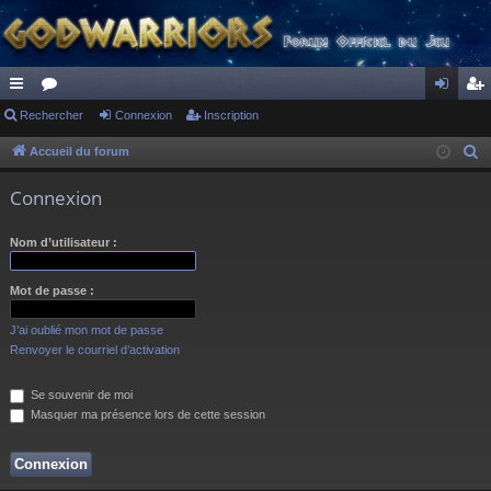
ac
Rechercher
or
Connexion
Inscription
on
ns
co
u
ne
cri
Accueil du forum
R
e
ur
m
xi
pti
Connexion
c
ci
s
on
on
h
Nom d’utilisateur :
s
e
r
Mot de passe :
c
h
J’ai oublié mon mot de passe
e
Renvoyer le courriel d’activation
r
Se souvenir de moi
Masquer ma présence lors de cette session