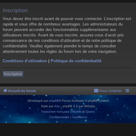
Inscription
Vous devez être inscrit avant de pouvoir vous connecter. L’inscription est
rapide et vous offre de nombreux avantages. Les administrateurs du
forum peuvent accorder des fonctionnalités supplémentaires aux
utilisateurs inscrits. Avant de vous inscrire, assurez-vous d’avoir pris
connaissance de nos conditions d’utilisation et de notre politique de
confidentialité. Veuillez également prendre le temps de consulter
attentivement toutes les règles du forum lors de votre navigation.
Conditions d’utilisation
|
Politique de confidentialité
Inscription
Accueil du forum
Nous contacter
Développé par
phpBB
® Forum Software © phpBB Limited
Style par
Arty
- phpBB 3.3 par MrGaby
Traduction française officielle
©
Qiaeru
Confidentialité
|
Conditions