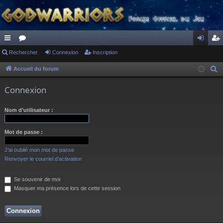
ac
Rechercher
or
Connexion
Inscription
on
ns
co
u
ne
cri
Accueil du forum
R
e
ur
m
xi
pti
Connexion
c
ci
s
on
on
h
Nom d’utilisateur :
s
e
r
Mot de passe :
c
h
J’ai oublié mon mot de passe
e
Renvoyer le courriel d’activation
r
Se souvenir de moi
Masquer ma présence lors de cette session