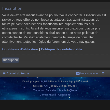
Inscription
Vous devez être inscrit avant de pouvoir vous connecter. L’inscription est
rapide et vous offre de nombreux avantages. Les administrateurs du
forum peuvent accorder des fonctionnalités supplémentaires aux
utilisateurs inscrits. Avant de vous inscrire, assurez-vous d’avoir pris
connaissance de nos conditions d’utilisation et de notre politique de
confidentialité. Veuillez également prendre le temps de consulter
attentivement toutes les règles du forum lors de votre navigation.
Conditions d’utilisation
|
Politique de confidentialité
Inscription
Accueil du forum
Nous contacter
Développé par
phpBB
® Forum Software © phpBB Limited
Style par
Arty
- phpBB 3.3 par MrGaby
Traduction française officielle
©
Qiaeru
Confidentialité
|
Conditions