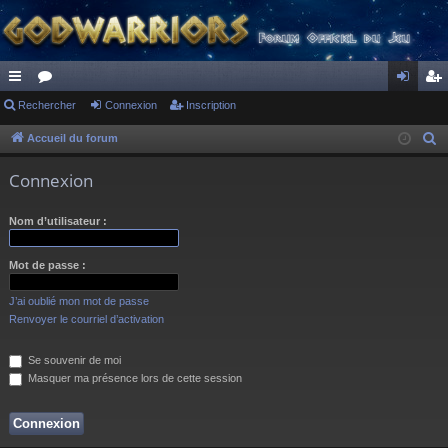
ac
Rechercher
or
Connexion
Inscription
on
ns
co
u
ne
cri
Accueil du forum
R
e
ur
m
xi
pti
Connexion
c
ci
s
on
on
h
Nom d’utilisateur :
s
e
r
Mot de passe :
c
h
J’ai oublié mon mot de passe
e
Renvoyer le courriel d’activation
r
Se souvenir de moi
Masquer ma présence lors de cette session