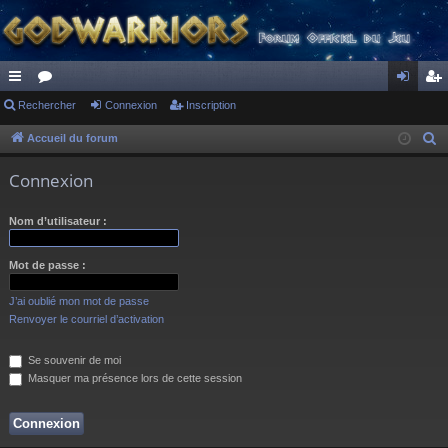
ac
Rechercher
or
Connexion
Inscription
on
ns
co
u
ne
cri
Accueil du forum
R
e
ur
m
xi
pti
Connexion
c
ci
s
on
on
h
Nom d’utilisateur :
s
e
r
Mot de passe :
c
h
J’ai oublié mon mot de passe
e
Renvoyer le courriel d’activation
r
Se souvenir de moi
Masquer ma présence lors de cette session