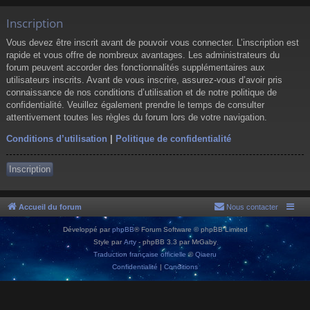
Inscription
Vous devez être inscrit avant de pouvoir vous connecter. L’inscription est
rapide et vous offre de nombreux avantages. Les administrateurs du
forum peuvent accorder des fonctionnalités supplémentaires aux
utilisateurs inscrits. Avant de vous inscrire, assurez-vous d’avoir pris
connaissance de nos conditions d’utilisation et de notre politique de
confidentialité. Veuillez également prendre le temps de consulter
attentivement toutes les règles du forum lors de votre navigation.
Conditions d’utilisation
|
Politique de confidentialité
Inscription
Accueil du forum
Nous contacter
Développé par
phpBB
® Forum Software © phpBB Limited
Style par
Arty
- phpBB 3.3 par MrGaby
Traduction française officielle
©
Qiaeru
Confidentialité
|
Conditions