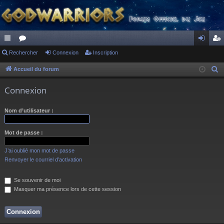
ac
Rechercher
or
Connexion
Inscription
on
ns
co
u
ne
cri
Accueil du forum
R
e
ur
m
xi
pti
Connexion
c
ci
s
on
on
h
Nom d’utilisateur :
s
e
r
Mot de passe :
c
h
J’ai oublié mon mot de passe
e
Renvoyer le courriel d’activation
r
Se souvenir de moi
Masquer ma présence lors de cette session