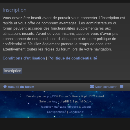
Inscription
Vous devez être inscrit avant de pouvoir vous connecter. L’inscription est
rapide et vous offre de nombreux avantages. Les administrateurs du
forum peuvent accorder des fonctionnalités supplémentaires aux
utilisateurs inscrits. Avant de vous inscrire, assurez-vous d’avoir pris
connaissance de nos conditions d’utilisation et de notre politique de
confidentialité. Veuillez également prendre le temps de consulter
attentivement toutes les règles du forum lors de votre navigation.
Conditions d’utilisation
|
Politique de confidentialité
Inscription
Accueil du forum
Nous contacter
Développé par
phpBB
® Forum Software © phpBB Limited
Style par
Arty
- phpBB 3.3 par MrGaby
Traduction française officielle
©
Qiaeru
Confidentialité
|
Conditions