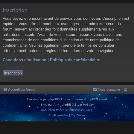
Inscription
Vous devez être inscrit avant de pouvoir vous connecter. L’inscription est
rapide et vous offre de nombreux avantages. Les administrateurs du
forum peuvent accorder des fonctionnalités supplémentaires aux
utilisateurs inscrits. Avant de vous inscrire, assurez-vous d’avoir pris
connaissance de nos conditions d’utilisation et de notre politique de
confidentialité. Veuillez également prendre le temps de consulter
attentivement toutes les règles du forum lors de votre navigation.
Conditions d’utilisation
|
Politique de confidentialité
Inscription
Accueil du forum
Nous contacter
Développé par
phpBB
® Forum Software © phpBB Limited
Style par
Arty
- phpBB 3.3 par MrGaby
Traduction française officielle
©
Qiaeru
Confidentialité
|
Conditions