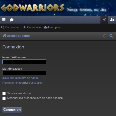
ac
Rechercher
or
Connexion
Inscription
on
ns
co
u
ne
cri
Accueil du forum
R
e
ur
m
xi
pti
Connexion
c
ci
s
on
on
h
Nom d’utilisateur :
s
e
r
Mot de passe :
c
h
J’ai oublié mon mot de passe
e
Renvoyer le courriel d’activation
r
Se souvenir de moi
Masquer ma présence lors de cette session