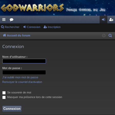
ac
Rechercher
or
Connexion
Inscription
on
ns
co
u
ne
cri
Accueil du forum
R
e
ur
m
xi
pti
Connexion
c
ci
s
on
on
h
Nom d’utilisateur :
s
e
r
Mot de passe :
c
h
J’ai oublié mon mot de passe
e
Renvoyer le courriel d’activation
r
Se souvenir de moi
Masquer ma présence lors de cette session