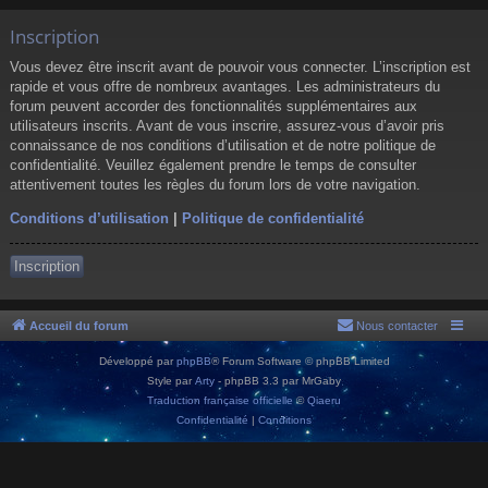
Inscription
Vous devez être inscrit avant de pouvoir vous connecter. L’inscription est
rapide et vous offre de nombreux avantages. Les administrateurs du
forum peuvent accorder des fonctionnalités supplémentaires aux
utilisateurs inscrits. Avant de vous inscrire, assurez-vous d’avoir pris
connaissance de nos conditions d’utilisation et de notre politique de
confidentialité. Veuillez également prendre le temps de consulter
attentivement toutes les règles du forum lors de votre navigation.
Conditions d’utilisation
|
Politique de confidentialité
Inscription
Accueil du forum
Nous contacter
Développé par
phpBB
® Forum Software © phpBB Limited
Style par
Arty
- phpBB 3.3 par MrGaby
Traduction française officielle
©
Qiaeru
Confidentialité
|
Conditions