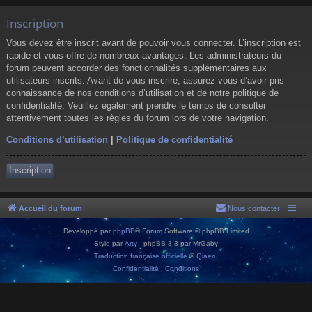
Inscription
Vous devez être inscrit avant de pouvoir vous connecter. L’inscription est
rapide et vous offre de nombreux avantages. Les administrateurs du
forum peuvent accorder des fonctionnalités supplémentaires aux
utilisateurs inscrits. Avant de vous inscrire, assurez-vous d’avoir pris
connaissance de nos conditions d’utilisation et de notre politique de
confidentialité. Veuillez également prendre le temps de consulter
attentivement toutes les règles du forum lors de votre navigation.
Conditions d’utilisation
|
Politique de confidentialité
Inscription
Accueil du forum
Nous contacter
Développé par
phpBB
® Forum Software © phpBB Limited
Style par
Arty
- phpBB 3.3 par MrGaby
Traduction française officielle
©
Qiaeru
Confidentialité
|
Conditions