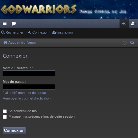
ac
Rechercher
or
Connexion
Inscription
on
ns
co
u
ne
cri
Accueil du forum
R
e
ur
m
xi
pti
Connexion
c
ci
s
on
on
h
Nom d’utilisateur :
s
e
r
Mot de passe :
c
h
J’ai oublié mon mot de passe
e
Renvoyer le courriel d’activation
r
Se souvenir de moi
Masquer ma présence lors de cette session