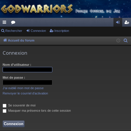
ac
Rechercher
or
Connexion
Inscription
on
ns
co
u
ne
cri
Accueil du forum
R
e
ur
m
xi
pti
Connexion
c
ci
s
on
on
h
Nom d’utilisateur :
s
e
r
Mot de passe :
c
h
J’ai oublié mon mot de passe
e
Renvoyer le courriel d’activation
r
Se souvenir de moi
Masquer ma présence lors de cette session