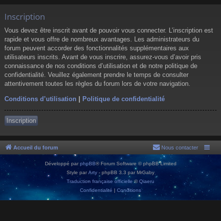
Inscription
Vous devez être inscrit avant de pouvoir vous connecter. L’inscription est
rapide et vous offre de nombreux avantages. Les administrateurs du
forum peuvent accorder des fonctionnalités supplémentaires aux
utilisateurs inscrits. Avant de vous inscrire, assurez-vous d’avoir pris
connaissance de nos conditions d’utilisation et de notre politique de
confidentialité. Veuillez également prendre le temps de consulter
attentivement toutes les règles du forum lors de votre navigation.
Conditions d’utilisation
|
Politique de confidentialité
Inscription
Accueil du forum
Nous contacter
Développé par
phpBB
® Forum Software © phpBB Limited
Style par
Arty
- phpBB 3.3 par MrGaby
Traduction française officielle
©
Qiaeru
Confidentialité
|
Conditions