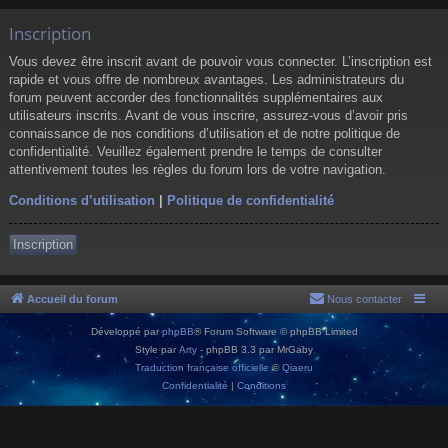
Inscription
Vous devez être inscrit avant de pouvoir vous connecter. L’inscription est
rapide et vous offre de nombreux avantages. Les administrateurs du
forum peuvent accorder des fonctionnalités supplémentaires aux
utilisateurs inscrits. Avant de vous inscrire, assurez-vous d’avoir pris
connaissance de nos conditions d’utilisation et de notre politique de
confidentialité. Veuillez également prendre le temps de consulter
attentivement toutes les règles du forum lors de votre navigation.
Conditions d’utilisation
|
Politique de confidentialité
Inscription
Accueil du forum
Nous contacter
Développé par
phpBB
® Forum Software © phpBB Limited
Style par
Arty
- phpBB 3.3 par MrGaby
Traduction française officielle
©
Qiaeru
Confidentialité
|
Conditions