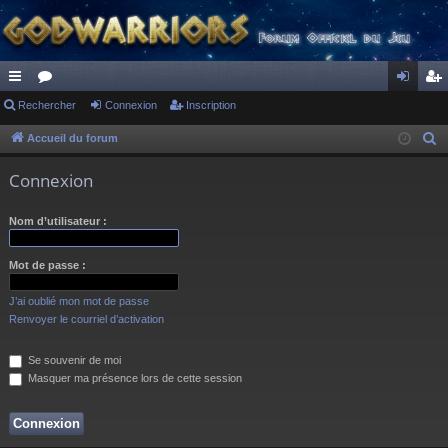
ac
Rechercher
or
Connexion
Inscription
on
ns
co
u
ne
cri
Accueil du forum
R
e
ur
m
xi
pti
Connexion
c
ci
s
on
on
h
Nom d’utilisateur :
s
e
r
Mot de passe :
c
h
J’ai oublié mon mot de passe
e
Renvoyer le courriel d’activation
r
Se souvenir de moi
Masquer ma présence lors de cette session