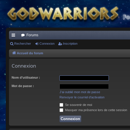
Forums
ac
Rechercher
Connexion
Inscription
co
Accueil du forum
ur
Connexion
ci
Nom d’utilisateur :
s
Mot de passe :
J’ai oublié mon mot de passe
Renvoyer le courriel d’activation
Se souvenir de moi
Masquer ma présence lors de cette session