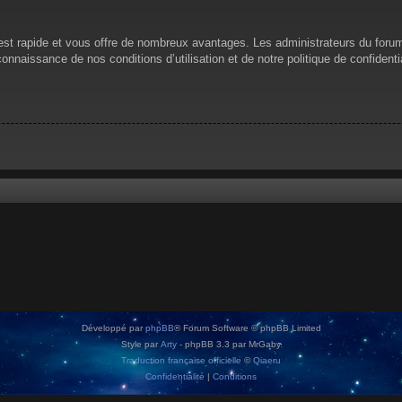
n est rapide et vous offre de nombreux avantages. Les administrateurs du for
 connaissance de nos conditions d’utilisation et de notre politique de confiden
Développé par
phpBB
® Forum Software © phpBB Limited
Style par
Arty
- phpBB 3.3 par MrGaby
Traduction française officielle
©
Qiaeru
Confidentialité
|
Conditions