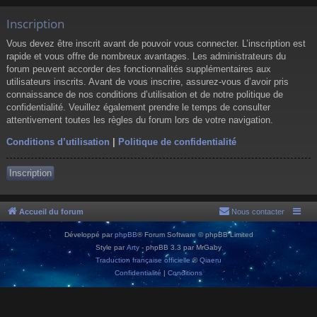
Inscription
Vous devez être inscrit avant de pouvoir vous connecter. L’inscription est
rapide et vous offre de nombreux avantages. Les administrateurs du
forum peuvent accorder des fonctionnalités supplémentaires aux
utilisateurs inscrits. Avant de vous inscrire, assurez-vous d’avoir pris
connaissance de nos conditions d’utilisation et de notre politique de
confidentialité. Veuillez également prendre le temps de consulter
attentivement toutes les règles du forum lors de votre navigation.
Conditions d’utilisation
|
Politique de confidentialité
Inscription
Accueil du forum
Nous contacter
Développé par
phpBB
® Forum Software © phpBB Limited
Style par
Arty
- phpBB 3.3 par MrGaby
Traduction française officielle
©
Qiaeru
Confidentialité
|
Conditions