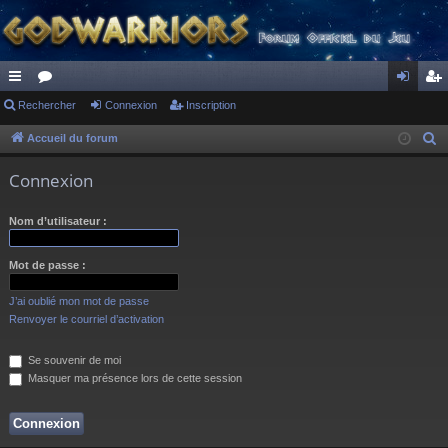
ac
Rechercher
or
Connexion
Inscription
on
ns
co
u
ne
cri
Accueil du forum
R
e
ur
m
xi
pti
Connexion
c
ci
s
on
on
h
Nom d’utilisateur :
s
e
r
Mot de passe :
c
h
J’ai oublié mon mot de passe
e
Renvoyer le courriel d’activation
r
Se souvenir de moi
Masquer ma présence lors de cette session