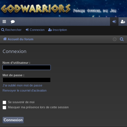
ac
Rechercher
or
Connexion
Inscription
on
ns
co
u
ne
cri
Accueil du forum
R
e
ur
m
xi
pti
Connexion
c
ci
s
on
on
h
Nom d’utilisateur :
s
e
r
Mot de passe :
c
h
J’ai oublié mon mot de passe
e
Renvoyer le courriel d’activation
r
Se souvenir de moi
Masquer ma présence lors de cette session