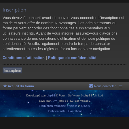
Inscription
Vous devez être inscrit avant de pouvoir vous connecter. L’inscription est
rapide et vous offre de nombreux avantages. Les administrateurs du
forum peuvent accorder des fonctionnalités supplémentaires aux
utilisateurs inscrits. Avant de vous inscrire, assurez-vous d’avoir pris
connaissance de nos conditions d’utilisation et de notre politique de
confidentialité. Veuillez également prendre le temps de consulter
attentivement toutes les règles du forum lors de votre navigation.
Conditions d’utilisation
|
Politique de confidentialité
Inscription
Accueil du forum
Nous contacter
Développé par
phpBB
® Forum Software © phpBB Limited
Style par
Arty
- phpBB 3.3 par MrGaby
Traduction française officielle
©
Qiaeru
Confidentialité
|
Conditions