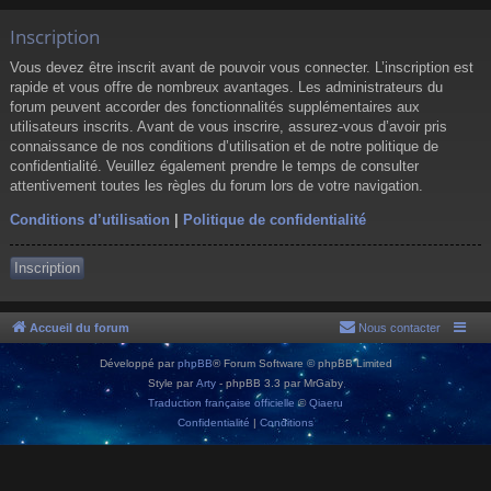
Inscription
Vous devez être inscrit avant de pouvoir vous connecter. L’inscription est
rapide et vous offre de nombreux avantages. Les administrateurs du
forum peuvent accorder des fonctionnalités supplémentaires aux
utilisateurs inscrits. Avant de vous inscrire, assurez-vous d’avoir pris
connaissance de nos conditions d’utilisation et de notre politique de
confidentialité. Veuillez également prendre le temps de consulter
attentivement toutes les règles du forum lors de votre navigation.
Conditions d’utilisation
|
Politique de confidentialité
Inscription
Accueil du forum
Nous contacter
Développé par
phpBB
® Forum Software © phpBB Limited
Style par
Arty
- phpBB 3.3 par MrGaby
Traduction française officielle
©
Qiaeru
Confidentialité
|
Conditions