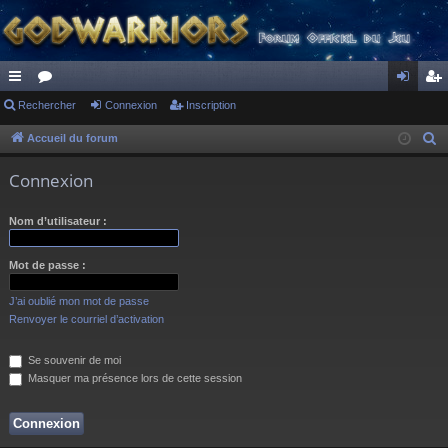
ac
Rechercher
or
Connexion
Inscription
on
ns
co
u
ne
cri
Accueil du forum
R
e
ur
m
xi
pti
Connexion
c
ci
s
on
on
h
Nom d’utilisateur :
s
e
r
Mot de passe :
c
h
J’ai oublié mon mot de passe
e
Renvoyer le courriel d’activation
r
Se souvenir de moi
Masquer ma présence lors de cette session