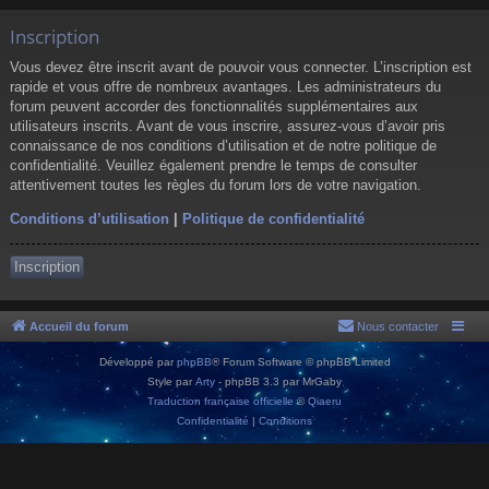
Inscription
Vous devez être inscrit avant de pouvoir vous connecter. L’inscription est
rapide et vous offre de nombreux avantages. Les administrateurs du
forum peuvent accorder des fonctionnalités supplémentaires aux
utilisateurs inscrits. Avant de vous inscrire, assurez-vous d’avoir pris
connaissance de nos conditions d’utilisation et de notre politique de
confidentialité. Veuillez également prendre le temps de consulter
attentivement toutes les règles du forum lors de votre navigation.
Conditions d’utilisation
|
Politique de confidentialité
Inscription
Accueil du forum
Nous contacter
Développé par
phpBB
® Forum Software © phpBB Limited
Style par
Arty
- phpBB 3.3 par MrGaby
Traduction française officielle
©
Qiaeru
Confidentialité
|
Conditions