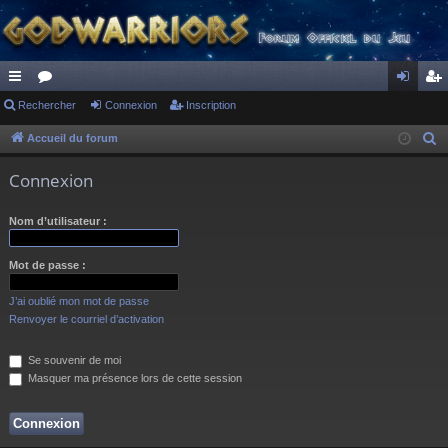
ac
Rechercher
or
Connexion
Inscription
on
ns
co
u
ne
cri
Accueil du forum
R
e
ur
m
xi
pti
Connexion
c
ci
s
on
on
h
Nom d’utilisateur :
s
e
r
Mot de passe :
c
h
J’ai oublié mon mot de passe
e
Renvoyer le courriel d’activation
r
Se souvenir de moi
Masquer ma présence lors de cette session