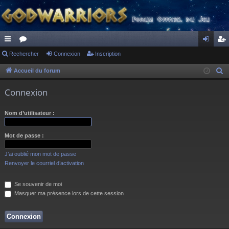
ac
Rechercher
or
Connexion
Inscription
on
ns
co
u
ne
cri
Accueil du forum
R
e
ur
m
xi
pti
Connexion
c
ci
s
on
on
h
Nom d’utilisateur :
s
e
r
Mot de passe :
c
h
J’ai oublié mon mot de passe
e
Renvoyer le courriel d’activation
r
Se souvenir de moi
Masquer ma présence lors de cette session