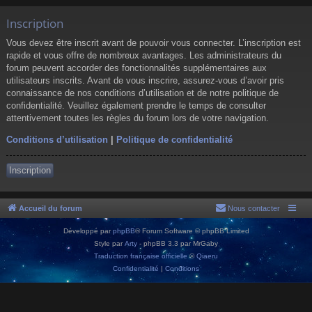
Inscription
Vous devez être inscrit avant de pouvoir vous connecter. L’inscription est
rapide et vous offre de nombreux avantages. Les administrateurs du
forum peuvent accorder des fonctionnalités supplémentaires aux
utilisateurs inscrits. Avant de vous inscrire, assurez-vous d’avoir pris
connaissance de nos conditions d’utilisation et de notre politique de
confidentialité. Veuillez également prendre le temps de consulter
attentivement toutes les règles du forum lors de votre navigation.
Conditions d’utilisation
|
Politique de confidentialité
Inscription
Accueil du forum
Nous contacter
Développé par
phpBB
® Forum Software © phpBB Limited
Style par
Arty
- phpBB 3.3 par MrGaby
Traduction française officielle
©
Qiaeru
Confidentialité
|
Conditions